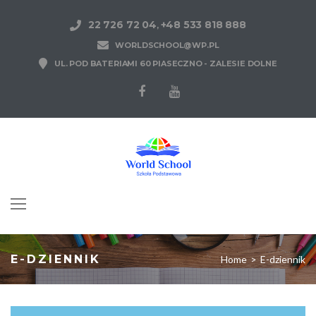
22 726 72 04
+48 533 818 888
,
WORLDSCHOOL@WP.PL
UL. POD BATERIAMI 60 PIASECZNO - ZALESIE DOLNE
E-DZIENNIK
Home
>
E-dziennik