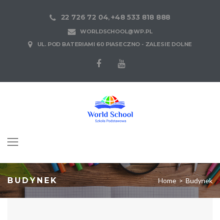
22 726 72 04
+48 533 818 888
,
WORLDSCHOOL@WP.PL
UL. POD BATERIAMI 60 PIASECZNO - ZALESIE DOLNE
BUDYNEK
Home
>
Budynek